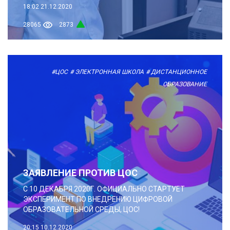
18:02
21.12.2020
28065
2873
#ЦОС
# ЭЛЕКТРОННАЯ ШКОЛА
# ДИСТАНЦИОННОЕ
ОБРАЗОВАНИЕ
ЗАЯВЛЕНИЕ ПРОТИВ ЦОС
С 10 ДЕКАБРЯ 2020Г. ОФИЦИАЛЬНО СТАРТУЕТ
ЭКСПЕРИМЕНТ ПО ВНЕДРЕНИЮ ЦИФРОВОЙ
ОБРАЗОВАТЕЛЬНОЙ СРЕДЫ, ЦОС!
20:15
10.12.2020