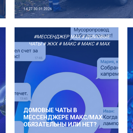
14:27
30.01.2026
#МЕССЕНДЖЕР MAX
# ДОМОВЫЕ
ЧАТЫ
# ЖКХ
# МАКС
# МАКС
# MAX
ДОМОВЫЕ ЧАТЫ В
МЕССЕНДЖЕРЕ МАКС/MAX.
ОБЯЗАТЕЛЬНЫ ИЛИ НЕТ?