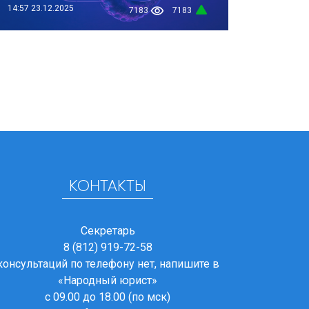
14:57
23.12.2025
7183
7183
КОНТАКТЫ
Секретарь
8 (812) 919-72-58
консультаций по телефону нет, напишите в
«Народный юрист»
с 09.00 до 18.00 (по мск)