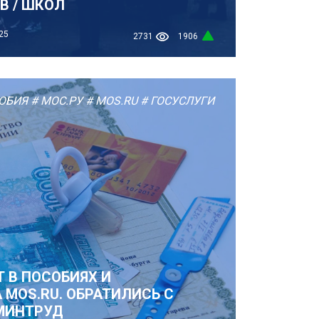
В / ШКОЛ
25
2731
1906
ОБИЯ
# МОС.РУ
# MOS.RU
# ГОСУСЛУГИ
 В ПОСОБИЯХ И
 MOS.RU. ОБРАТИЛИСЬ С
МИНТРУД