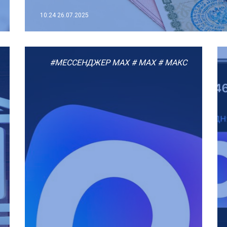
10:24
26.07.2025
#МЕССЕНДЖЕР MAX
# MAX
# МАКС