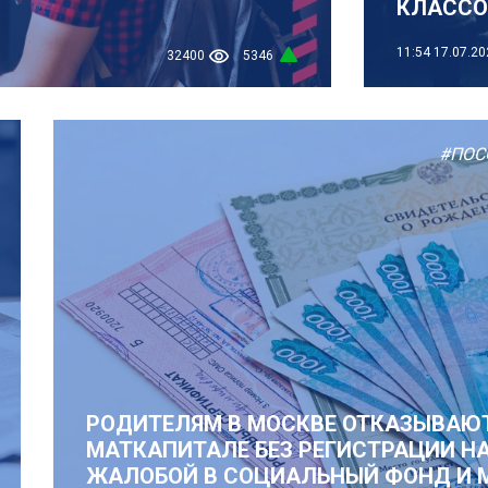
КЛАССО
11:54
17.07.20
32400
5346
#ПОС
РОДИТЕЛЯМ В МОСКВЕ ОТКАЗЫВАЮТ
МАТКАПИТАЛЕ БЕЗ РЕГИСТРАЦИИ НА
ЖАЛОБОЙ В СОЦИАЛЬНЫЙ ФОНД И 