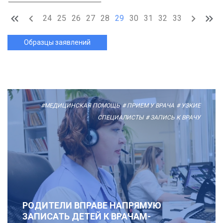
24
25
26
27
28
29
30
31
32
33
Образцы заявлений
#МЕДИЦИНСКАЯ ПОМОЩЬ
# ПРИЕМ У ВРАЧА
# УЗКИЕ
СПЕЦИАЛИСТЫ
# ЗАПИСЬ К ВРАЧУ
РОДИТЕЛИ ВПРАВЕ НАПРЯМУЮ
ЗАПИСАТЬ ДЕТЕЙ К ВРАЧАМ-