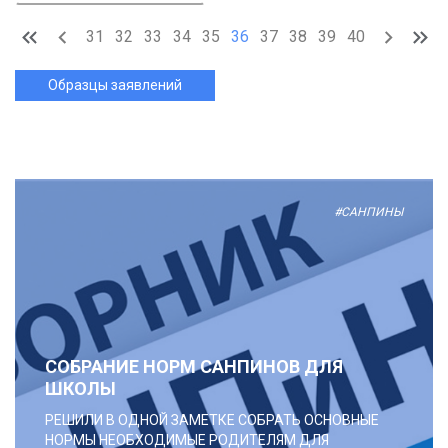
31
32
33
34
35
36
37
38
39
40
Образцы заявлений
#САНПИНЫ
СОБРАНИЕ НОРМ САНПИНОВ ДЛЯ
ШКОЛЫ
РЕШИЛИ В ОДНОЙ ЗАМЕТКЕ СОБРАТЬ ОСНОВНЫЕ
НОРМЫ НЕОБХОДИМЫЕ РОДИТЕЛЯМ ДЛЯ