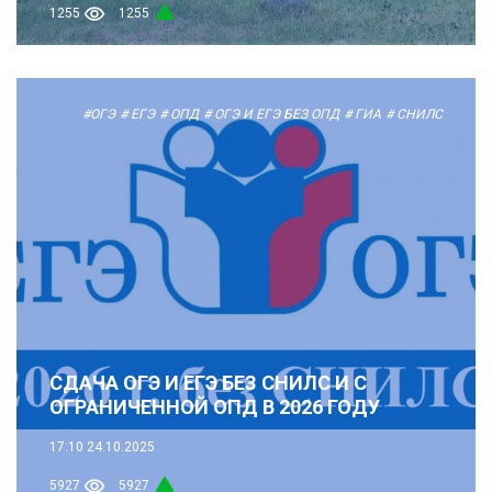
1255
1255
#ОГЭ
# ЕГЭ
# ОПД
# ОГЭ И ЕГЭ БЕЗ ОПД
# ГИА
# СНИЛС
СДАЧА ОГЭ И ЕГЭ БЕЗ СНИЛС И С
ОГРАНИЧЕННОЙ ОПД В 2026 ГОДУ
17:10
24.10.2025
5927
5927