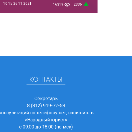
10:15
26.11.2021
16319
2336
КОНТАКТЫ
Секретарь
8 (812) 919-72-58
консультаций по телефону нет, напишите в
«Народный юрист»
с 09.00 до 18.00 (по мск)