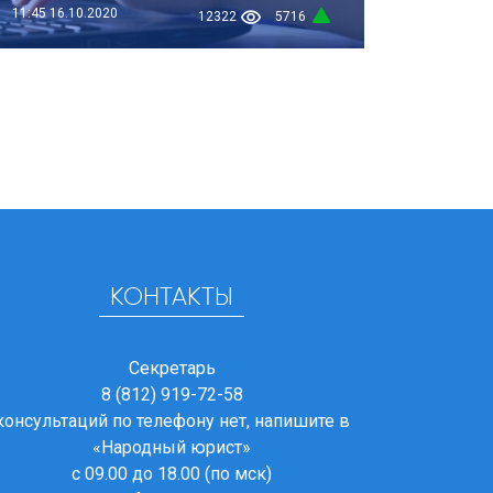
11:45
16.10.2020
12322
5716
КОНТАКТЫ
Секретарь
8 (812) 919-72-58
консультаций по телефону нет, напишите в
«Народный юрист»
с 09.00 до 18.00 (по мск)