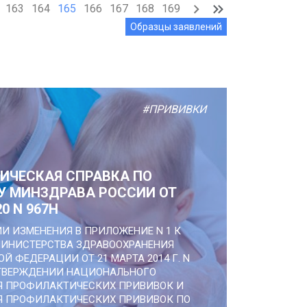
163
164
165
166
167
168
169
Образцы заявлений
#ПРИВИВКИ
ИЧЕСКАЯ СПРАВКА ПО
У МИНЗДРАВА РОССИИ ОТ
20 N 967Н
ИИ ИЗМЕНЕНИЯ В ПРИЛОЖЕНИЕ N 1 К
МИНИСТЕРСТВА ЗДРАВООХРАНЕНИЯ
Й ФЕДЕРАЦИИ ОТ 21 МАРТА 2014 Г. N
УТВЕРЖДЕНИИ НАЦИОНАЛЬНОГО
Я ПРОФИЛАКТИЧЕСКИХ ПРИВИВОК И
Я ПРОФИЛАКТИЧЕСКИХ ПРИВИВОК ПО