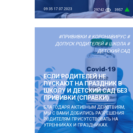
09:35
17.07.2023
29742
3957
#ПРИВИВКИ
# КОРОНАВИРУС
#
ДОПУСК РОДИТЕЛЕЙ
# ШКОЛА
#
ДЕТСКИЙ САД
ЕСЛИ РОДИТЕЛЕЙ НЕ
ПУСКАЮТ НА ПРАЗДНИК В
ШКОЛУ И ДЕТСКИЙ САД БЕЗ
ПРИВИВКИ (СПРАВКИ)
БЛАГОДАРЯ АКТИВНЫМ ДЕЙСТВИЯМ,
МЫ С ВАМИ ДОБИЛИСЬ РАЗРЕШЕНИЯ
РОДИТЕЛЯМ ПРИСУТСТВОВАТЬ НА
УТРЕННИКАХ И ПРАЗДНИКАХ.