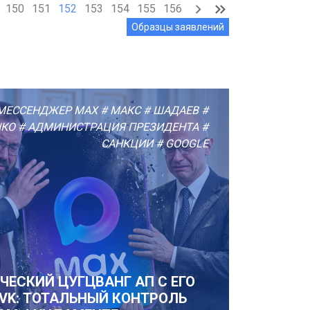
150
151
152
153
154
155
156
Образцы заявлений
МЕССЕНДЖЕР MAX
# МАКС
# ШАДАЕВ
#
НКО
# АДМИНИСТРАЦИЯ ПРЕЗИДЕНТА
#
САНКЦИИ
# GOOGLE
ЧЕСКИЙ ЦУГЦВАНГ АП С ЕГО
 VK: ТОТАЛЬНЫЙ КОНТРОЛЬ