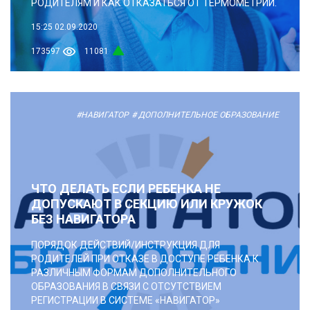
РОДИТЕЛЯМ И КАК ОТКАЗАТЬСЯ ОТ ТЕРМОМЕТРИИ.
15:25
02.09.2020
173597
11081
#НАВИГАТОР
# ДОПОЛНИТЕЛЬНОЕ ОБРАЗОВАНИЕ
ЧТО ДЕЛАТЬ ЕСЛИ РЕБЕНКА НЕ
ДОПУСКАЮТ В СЕКЦИЮ ИЛИ КРУЖОК
БЕЗ НАВИГАТОРА
ПОРЯДОК ДЕЙСТВИЙ/ИНСТРУКЦИЯ ДЛЯ
РОДИТЕЛЕЙ ПРИ ОТКАЗЕ В ДОСТУПЕ РЕБЕНКА К
РАЗЛИЧНЫМ ФОРМАМ ДОПОЛНИТЕЛЬНОГО
ОБРАЗОВАНИЯ В СВЯЗИ С ОТСУТСТВИЕМ
РЕГИСТРАЦИИ В СИСТЕМЕ «НАВИГАТОР»