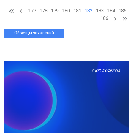
177
178
179
180
181
182
183
184
185
186
Образцы заявлений
#ЦОС
# СФЕРУМ