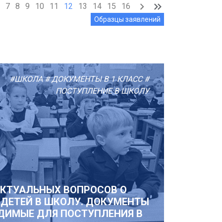
7
8
9
10
11
12
13
14
15
16
Образцы заявлений
#ШКОЛА
# ДОКУМЕНТЫ В 1 КЛАСС
#
ПОСТУПЛЕНИЕ В ШКОЛУ
АКТУАЛЬНЫХ ВОПРОСОВ О
 ДЕТЕЙ В ШКОЛУ. ДОКУМЕНТЫ
ДИМЫЕ ДЛЯ ПОСТУПЛЕНИЯ В