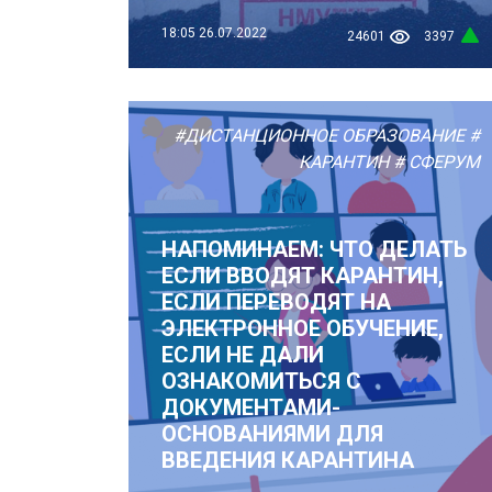
18:05
26.07.2022
24601
3397
#ДИСТАНЦИОННОЕ ОБРАЗОВАНИЕ
#
КАРАНТИН
# СФЕРУМ
НАПОМИНАЕМ: ЧТО ДЕЛАТЬ
ЕСЛИ ВВОДЯТ КАРАНТИН,
ЕСЛИ ПЕРЕВОДЯТ НА
ЭЛЕКТРОННОЕ ОБУЧЕНИЕ,
ЕСЛИ НЕ ДАЛИ
ОЗНАКОМИТЬСЯ С
ДОКУМЕНТАМИ-
ОСНОВАНИЯМИ ДЛЯ
ВВЕДЕНИЯ КАРАНТИНА