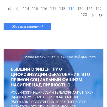
114
115
116
117
118
119
120
121
122
123
Образцы заявлений
#ЦИФРОВИЗАЦИЯ
# ГРУ
# ТОТАЛЬНЫЙ КОНТРОЛЬ
БЫВШИЙ ОФИЦЕР ГРУ О
ЦИФРОВИЗАЦИИ ОБРАЗОВАНИЯ: ЭТО
ПРЯМОЙ СОЦИАЛЬНЫЙ ФАШИЗМ,
НАСИЛИЕ НАД ЛИЧНОСТЬЮ
РОССИЙСКИЙ РЕЖИССЕР И ТЕЛЕЖУРНАЛИСТ, ЭКС-
ОФИЦЕР ГРУ ГШ МО СССР РОМАН ГАЗЕНКО
РАССКАЗАЛ ОБ ИСТИННЫХ ЦЕЛЯХ ЛОББИСТОВ
ЭЛЕКТРОННОГО ОБУЧЕНИЯ НА НАУЧНОЙ