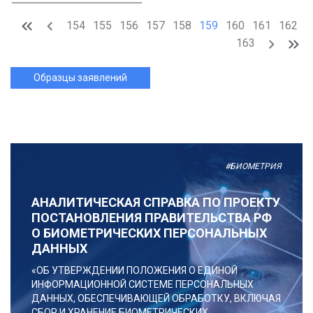
154
155
156
157
158
159
160
161
162
163
Образцы заявлений
#БИОМЕТРИЯ
АНАЛИТИЧЕСКАЯ СПРАВКА ПО ПРОЕКТУ
ПОСТАНОВЛЕНИЯ ПРАВИТЕЛЬСТВА РФ
О БИОМЕТРИЧЕСКИХ ПЕРСОНАЛЬНЫХ
ДАННЫХ
«ОБ УТВЕРЖДЕНИИ ПОЛОЖЕНИЯ О ЕДИНОЙ
ИНФОРМАЦИОННОЙ СИСТЕМЕ ПЕРСОНАЛЬНЫХ
ДАННЫХ, ОБЕСПЕЧИВАЮЩЕЙ ОБРАБОТКУ, ВКЛЮЧАЯ
СБОР И ХРАНЕНИЕ БИОМЕТРИЧЕСКИХ