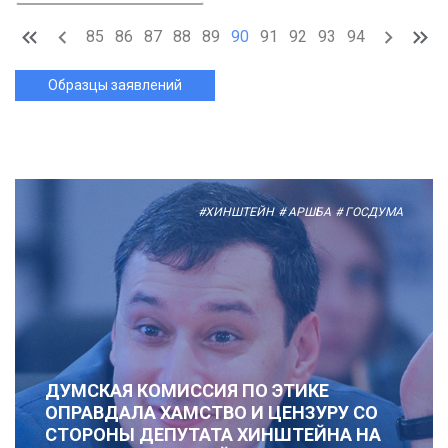
85
86
87
88
89
90
91
92
93
94
Образцы заявлений
#ХИНШТЕЙН
# АРШБА
# ГОСДУМА
ДУМСКАЯ КОМИССИЯ ПО ЭТИКЕ
ОПРАВДАЛА ХАМСТВО И ЦЕНЗУРУ СО
СТОРОНЫ ДЕПУТАТА ХИНШТЕЙНА НА