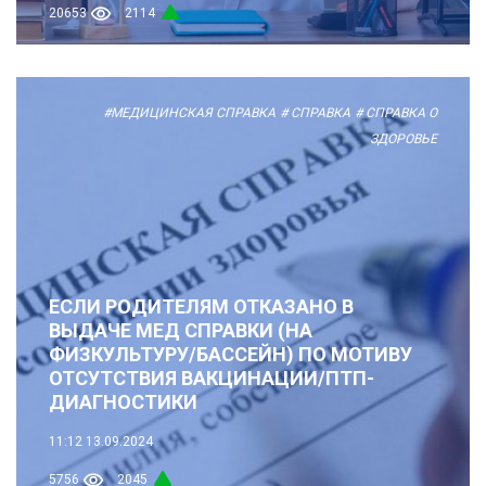
20653
2114
#МЕДИЦИНСКАЯ СПРАВКА
# СПРАВКА
# СПРАВКА О
ЗДОРОВЬЕ
ЕСЛИ РОДИТЕЛЯМ ОТКАЗАНО В
ВЫДАЧЕ МЕД СПРАВКИ (НА
ФИЗКУЛЬТУРУ/БАССЕЙН) ПО МОТИВУ
ОТСУТСТВИЯ ВАКЦИНАЦИИ/ПТП-
ДИАГНОСТИКИ
11:12
13.09.2024
5756
2045