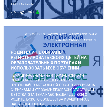
13:11
16.03.2022
21555
7329
#ЭЛЕКТРОННАЯ ШКОЛА
# РЭШ
# МЭШ
# СФЕРУМ
#
СБЕРКЛАСС
# ЯКЛАСС
# УЧИ.РУ
РОДИТЕЛИ НЕ ОБЯЗАНЫ
РЕГИСТРИРОВАТЬ СВОИХ ДЕТЕЙ НА
ОБРАЗОВАТЕЛЬНЫХ ПОРТАЛАХ И
ИСПОЛЬЗОВАТЬ ИХ В ОБУЧЕНИИ
ТЕМА ЦИФРОВИЗАЦИИ ИНФОРМАЦИОННОЙ И
ОБРАЗОВАТЕЛЬНОЙ СРЕДЫ ЯВЛЯЕТСЯ
ЧРЕЗВЫЧАЙНО АКТУАЛЬНОЙ, ПОСКОЛЬКУ СВЯЗАНА
С РИСКАМИ И УГРОЗАМИ БЕЗОПАСНОСТИ СЕМЬИ И
ДЕТСТВА. ЭТА ТЕМА НАБОЛЕВШАЯ ДЛЯ ВСЕГО
РОДИТЕЛЬСКОГО СООБЩЕСТВА И ЗАЩИТНИКОВ
НАЦБЕЗОПАСНОСТИ.