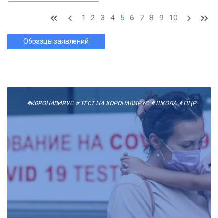
1
2
3
4
5
6
7
8
9
10
Образцы заявлений
#КОРОНАВИРУС
# ТЕСТ НА КОРОНАВИРУС
# ШКОЛА
# ПЦР