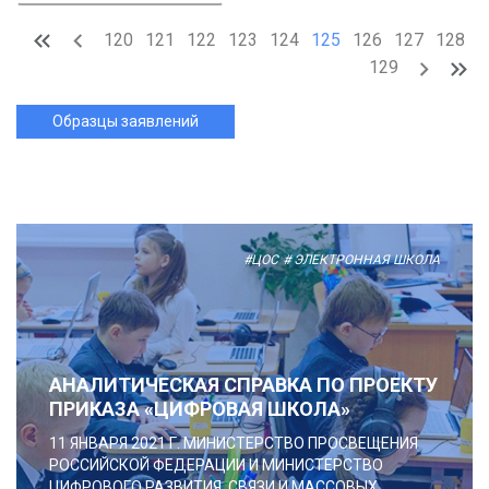
120
121
122
123
124
125
126
127
128
129
Образцы заявлений
#ЦОС
# ЭЛЕКТРОННАЯ ШКОЛА
АНАЛИТИЧЕСКАЯ СПРАВКА ПО ПРОЕКТУ
ПРИКАЗА «ЦИФРОВАЯ ШКОЛА»
11 ЯНВАРЯ 2021 Г. МИНИСТЕРСТВО ПРОСВЕЩЕНИЯ
РОССИЙСКОЙ ФЕДЕРАЦИИ И МИНИСТЕРСТВО
ЦИФРОВОГО РАЗВИТИЯ, СВЯЗИ И МАССОВЫХ