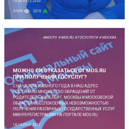
15:40
03.12.2020
27699
2216
#МОСРУ
# MOS.RU
# ГОСУСЛУГИ
# МОСКВА
МОЖНО ЛИ ОТКАЗАТЬСЯ ОТ MOS.RU
ПРИ ПОЛУЧЕНИИ ГОСУСЛУГ?
С НАЧАЛОМ УЧЕБНОГО ГОДА В НАШ АДРЕС
ПОСТУПИЛО МНОЖЕСТВО ОБРАЩЕНИЙ ОТ
РОДИТЕЛЕЙ - ЖИТЕЛЕЙ Г. МОСКВЫ И МОСКОВСКОЙ
ОБЛАСТИ, ОБЕСПОКОЕННЫХ НЕВОЗМОЖНОСТЬЮ
ПОЛУЧЕНИЯ РАЗЛИЧНЫХ ГОСУДАРСТВЕННЫХ УСЛУГ
МИНУЯ РЕГИСТРАЦИЮ НА ПОРТАЛЕ MOS.RU.
18:14
29.01.2022