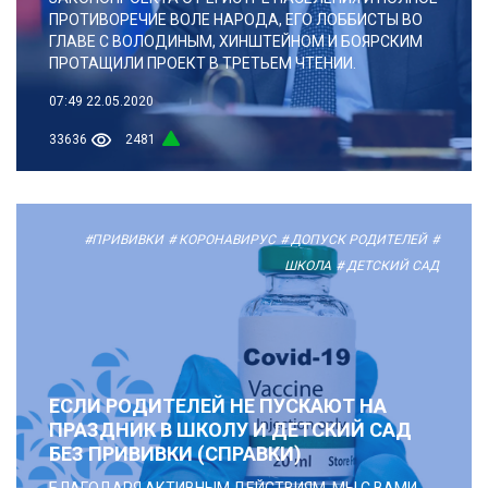
ПРОТИВОРЕЧИЕ ВОЛЕ НАРОДА, ЕГО ЛОББИСТЫ ВО
ГЛАВЕ С ВОЛОДИНЫМ, ХИНШТЕЙНОМ И БОЯРСКИМ
ПРОТАЩИЛИ ПРОЕКТ В ТРЕТЬЕМ ЧТЕНИИ.
07:49
22.05.2020
33636
2481
#ПРИВИВКИ
# КОРОНАВИРУС
# ДОПУСК РОДИТЕЛЕЙ
#
ШКОЛА
# ДЕТСКИЙ САД
ЕСЛИ РОДИТЕЛЕЙ НЕ ПУСКАЮТ НА
ПРАЗДНИК В ШКОЛУ И ДЕТСКИЙ САД
БЕЗ ПРИВИВКИ (СПРАВКИ)
БЛАГОДАРЯ АКТИВНЫМ ДЕЙСТВИЯМ, МЫ С ВАМИ