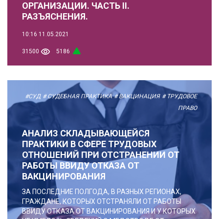
ОРГАНИЗАЦИИ. ЧАСТЬ II.
РАЗЪЯСНЕНИЯ.
10:16
11.05.2021
31500
5186
#СУД
# СУДЕБНАЯ ПРАКТИКА
# ВАКЦИНАЦИЯ
# ТРУДОВОЕ
ПРАВО
АНАЛИЗ СКЛАДЫВАЮЩЕЙСЯ
ПРАКТИКИ В СФЕРЕ ТРУДОВЫХ
ОТНОШЕНИЙ ПРИ ОТСТРАНЕНИИ ОТ
РАБОТЫ ВВИДУ ОТКАЗА ОТ
ВАКЦИНИРОВАНИЯ
ЗА ПОСЛЕДНИЕ ПОЛГОДА, В РАЗНЫХ РЕГИОНАХ,
ГРАЖДАНЕ, КОТОРЫХ ОТСТРАНЯЛИ ОТ РАБОТЫ
ВВИДУ ОТКАЗА ОТ ВАКЦИНИРОВАНИЯ И У КОТОРЫХ