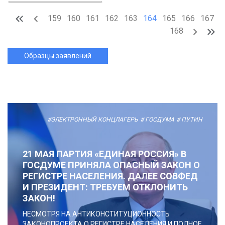
159
160
161
162
163
164
165
166
167
168
Образцы заявлений
#ЭЛЕКТРОННЫЙ КОНЦЛАГЕРЬ
# ГОСДУМА
# ПУТИН
21 МАЯ ПАРТИЯ «ЕДИНАЯ РОССИЯ» В
ГОСДУМЕ ПРИНЯЛА ОПАСНЫЙ ЗАКОН О
РЕГИСТРЕ НАСЕЛЕНИЯ. ДАЛЕЕ СОВФЕД
И ПРЕЗИДЕНТ: ТРЕБУЕМ ОТКЛОНИТЬ
ЗАКОН!
НЕСМОТРЯ НА АНТИКОНСТИТУЦИОННОСТЬ
ЗАКОНОПРОЕКТА О РЕГИСТРЕ НАСЕЛЕНИЯ И ПОЛНОЕ