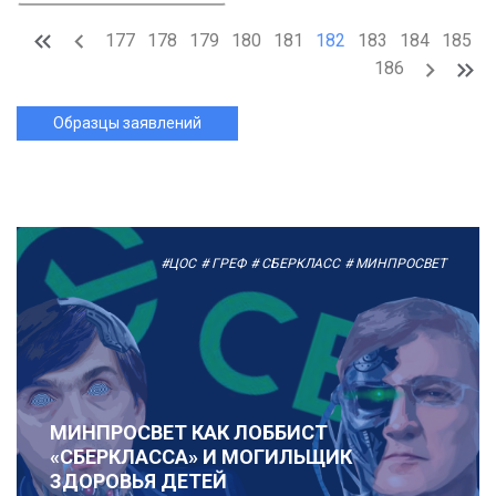
177
178
179
180
181
182
183
184
185
186
Образцы заявлений
#ЦОС
# ГРЕФ
# СБЕРКЛАСС
# МИНПРОСВЕТ
МИНПРОСВЕТ КАК ЛОББИСТ
«СБЕРКЛАССА» И МОГИЛЬЩИК
ЗДОРОВЬЯ ДЕТЕЙ