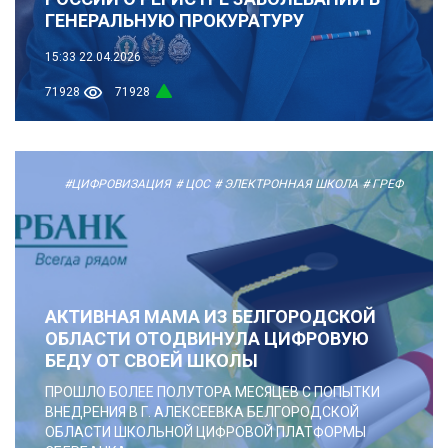
ГЕНЕРАЛЬНУЮ ПРОКУРАТУРУ
15:33
22.04.2026
71928
71928
#ЦИФРОВИЗАЦИЯ
# ЦОС
# ЭЛЕКТРОННАЯ ШКОЛА
# ГРЕФ
АКТИВНАЯ МАМА ИЗ БЕЛГОРОДСКОЙ
ОБЛАСТИ ОТОДВИНУЛА ЦИФРОВУЮ
БЕДУ ОТ СВОЕЙ ШКОЛЫ
ПРОШЛО БОЛЕЕ ПОЛУТОРА МЕСЯЦЕВ С ПОПЫТКИ
ВНЕДРЕНИЯ В Г. АЛЕКСЕЕВКА БЕЛГОРОДСКОЙ
ОБЛАСТИ ШКОЛЬНОЙ ЦИФРОВОЙ ПЛАТФОРМЫ