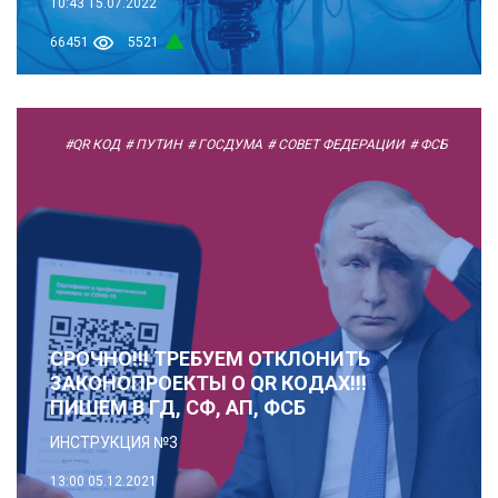
10:43
15.07.2022
66451
5521
#QR КОД
# ПУТИН
# ГОСДУМА
# СОВЕТ ФЕДЕРАЦИИ
# ФСБ
СРОЧНО!!! ТРЕБУЕМ ОТКЛОНИТЬ
ЗАКОНОПРОЕКТЫ О QR КОДАХ!!!
ПИШЕМ В ГД, СФ, АП, ФСБ
ИНСТРУКЦИЯ №3
13:00
05.12.2021