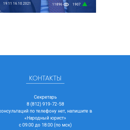
19:11
16.10.2021
11896
1907
КОНТАКТЫ
Секретарь
8 (812) 919-72-58
консультаций по телефону нет, напишите в
«Народный юрист»
с 09.00 до 18.00 (по мск)