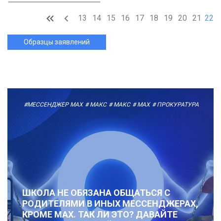
13
14
15
16
17
18
19
20
21
22
Образцы заявлений
#МЕССЕНДЖЕР MAX
# МАКС
# МАКС
# MAX
# ПРОКУРАТУРА
ШКОЛА НЕ ОБЯЗАНА ОБЩАТЬСЯ С
РОДИТЕЛЯМИ В ИНЫХ МЕССЕНДЖЕРАХ,
КРОМЕ MAX. ТАК ЛИ ЭТО? ДАВАЙТЕ