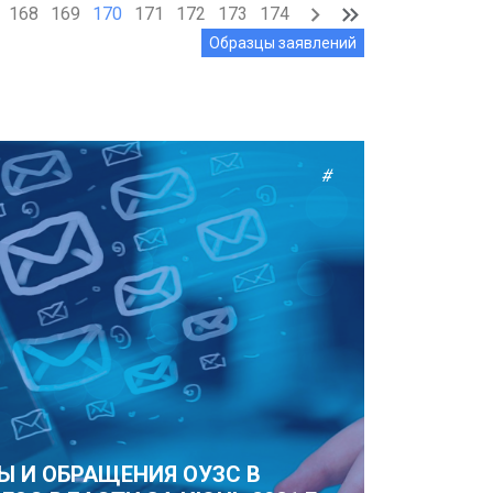
168
169
170
171
172
173
174
Образцы заявлений
#
Ы И ОБРАЩЕНИЯ ОУЗС В