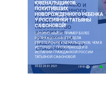
ЮВЕНАЛЬЩИКОВ,
ПОХИТИВШИХ
НОВОРОЖДЕННОГО РЕБЕНКА
У РОССИЯНКИ ТАТЬЯНЫ
САФОНОВОЙ!
СЛОЖНО НАЙТИ ПРИМЕР БОЛЕЕ
ВОПИЮЩЕГО БЕСПРЕДЕЛА
ЕВРОПЕЙСКИХ ЮВЕНАЛЬЩИКОВ, ЧЕМ В
ИСТОРИИ С ПРОЖИВАЮЩЕЙ В
ИСПАНИИ ГРАЖДАНКОЙ РОССИИ
ТАТЬЯНОЙ САФОНОВОЙ.
20:02
20.01.2021
1918
371