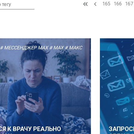
165
166
167
# МЕССЕНДЖЕР MAX
# МАХ
# МАКС
Я К ВРАЧУ РЕАЛЬНО
ЗАПРОС