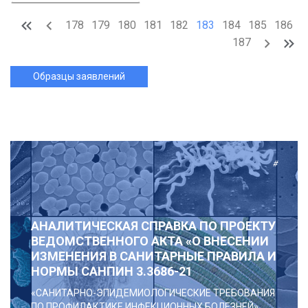
178
179
180
181
182
183
184
185
186
187
Образцы заявлений
#
АНАЛИТИЧЕСКАЯ СПРАВКА ПО ПРОЕКТУ
ВЕДОМСТВЕННОГО АКТА «О ВНЕСЕНИИ
ИЗМЕНЕНИЯ В САНИТАРНЫЕ ПРАВИЛА И
НОРМЫ САНПИН 3.3686-21
«САНИТАРНО-ЭПИДЕМИОЛОГИЧЕСКИЕ ТРЕБОВАНИЯ
ПО ПРОФИЛАКТИКЕ ИНФЕКЦИОННЫХ БОЛЕЗНЕЙ»,