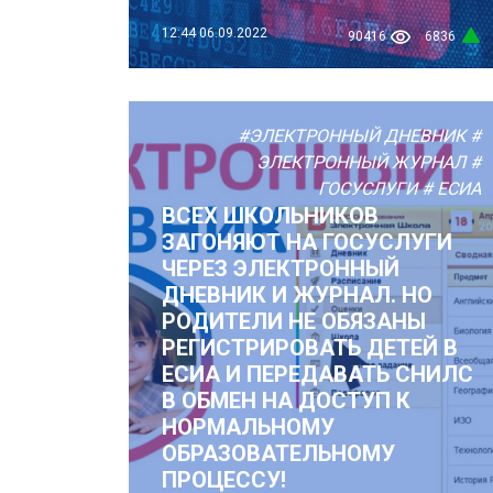
12:44
06.09.2022
90416
6836
#ЭЛЕКТРОННЫЙ ДНЕВНИК
#
ЭЛЕКТРОННЫЙ ЖУРНАЛ
#
ГОСУСЛУГИ
# ЕСИА
ВСЕХ ШКОЛЬНИКОВ
ЗАГОНЯЮТ НА ГОСУСЛУГИ
ЧЕРЕЗ ЭЛЕКТРОННЫЙ
ДНЕВНИК И ЖУРНАЛ. НО
РОДИТЕЛИ НЕ ОБЯЗАНЫ
РЕГИСТРИРОВАТЬ ДЕТЕЙ В
ЕСИА И ПЕРЕДАВАТЬ СНИЛС
В ОБМЕН НА ДОСТУП К
НОРМАЛЬНОМУ
ОБРАЗОВАТЕЛЬНОМУ
ПРОЦЕССУ!