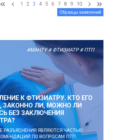
1
2
3
4
5
6
7
8
9
10
Образцы заявлений
#МАНТУ
# ФТИЗИАТР
# ПТП
ЕНИЕ К ФТИЗИАТРУ. КТО ЕГО
, ЗАКОННО ЛИ, МОЖНО ЛИ
СЬ БЕЗ ЗАКЛЮЧЕНИЯ
ТРА?
Е РАЗЪЯСНЕНИЯ ЯВЛЯЮТСЯ ЧАСТЬЮ
КОМЕНДАЦИЙ ПО ВОПРОСАМ ПТП