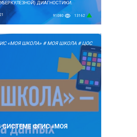
УБЕРКУЛЕЗНОЙ) ДИАГНОСТИКИ.
21
91080
13162
ИС «МОЯ ШКОЛА»
# МОЯ ШКОЛА
# ЦОС
В СИСТЕМЕ ФГИС «МОЯ