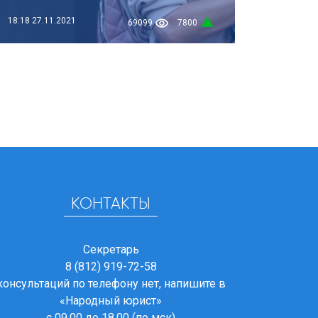
18:18
27.11.2021
69099
7800
КОНТАКТЫ
Секретарь
8 (812) 919-72-58
консультаций по телефону нет, напишите в
«Народный юрист»
с 09.00 до 18.00 (по мск)