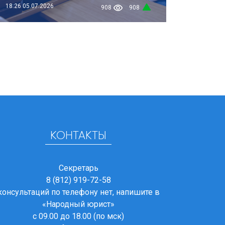
18:26
05.07.2026
908
908
КОНТАКТЫ
Секретарь
8 (812) 919-72-58
консультаций по телефону нет, напишите в
«Народный юрист»
с 09.00 до 18.00 (по мск)