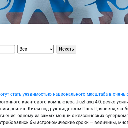
могут стать уязвимостью национального масштаба в очень
отонного квантового компьютера Jiuzhang 4.0, резко усил
университете Китая под руководством Пань Цзяньвэя, яко
внения: одному из самых мощных классических суперкомпь
требовались бы астрономические сроки — величины, мно