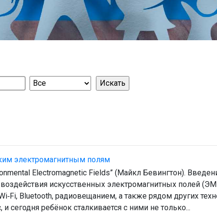
ским электромагнитным полям
nvironmental Electromagnetic Fields” (Майкл Бевингтон). Вве
го воздействия искусственных электромагнитных полей (Э
‑Fi, Bluetooth, радиовещанием, а также рядом других техн
 сегодня ребёнок сталкивается с ними не только...