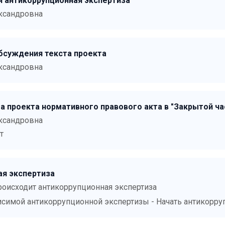
 антикоррупционная экспертиза
ксандровна
суждения текста проекта
ксандровна
а проекта нормативного правового акта в "Закрытой ча
ксандровна
т
ая экспертиза
роисходит антикоррупционная экспертиза
симой антикоррупционной экспертизы - Начать антикоррупц