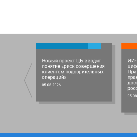
аш номер
Новый проект ЦБ вводит
ИИ-
понятие «риск совершения
циф
в
клиентом подозрительных
Пра
 / МАКС
операций»
пра
ия
дос
05.08.2026
рос
05.08