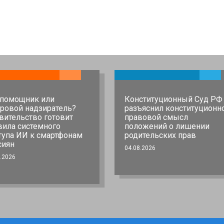
помощник или
Конституционный Суд РФ
ровой надзиратель?
разъяснил конституционн
вительство готовит
правовой смысл
вила системного
положений о лишении
тупа ИИ к смартфонам
родительских прав
сиян
04.08.2026
.2026