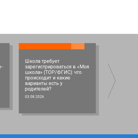
Школа требует
Личные об
о-
зарегистрироваться в «Моя
под угрозо
школа» (ТОР/ФГИС): что
предусматр
происходит и какие
постановле
варианты есть у
Правитель
родителей?
02.08.2026
03.08.2026