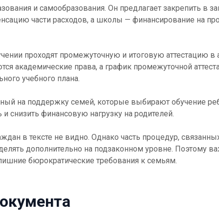
азования и самообразования. Он предлагает закрепить в з
енсацию части расходов, а школы — финансирование на про
обучении проходят промежуточную и итоговую аттестацию 
ются академические права, а график промежуточной аттес
ного учебного плана.
нный на поддержку семей, которые выбирают обучение ре
и снизить финансовую нагрузку на родителей.
ждан в тексте не видно. Однако часть процедур, связанны
делять дополнительно на подзаконном уровне. Поэтому важ
лишние бюрократические требования к семьям.
документа