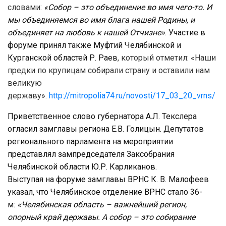
словами:
«Собор – это объединение во имя чего-то. И
мы объединяемся во имя блага нашей Родины, и
объединяет на любовь к нашей Отчизне»
. Участие в
форуме принял также Муфтий Челябинской и
Курганской областей Р. Раев
, который отметил: «Наши
предки по крупицам собирали страну и оставили нам
великую
державу».
http://mitropolia74.ru/novosti/17_03_20_vrns/
Приветственное слово губернатора А.Л. Текслера
огласил замглавы региона Е.В. Голицын. Депутатов
регионального парламента на мероприятии
представлял зампредседателя Заксобрания
Челябинской области Ю.Р. Карликанов.
Выступая на форуме замглавы ВРНС К. В. Малофеев
указал, что Челябинское отделение ВРНС стало 36-
м:
«Челябинская область – важнейший регион,
опорный край державы. А собор – это собирание