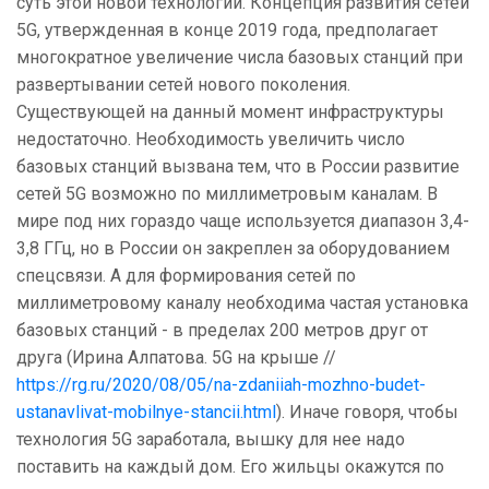
суть этой новой
технологии
. Концепция развития сетей
5G, утвержденная в конце 2019 года, предполагает
многократное увеличение числа базовых станций при
развертывании сетей нового поколения.
Существующей на данный момент инфраструктуры
недостаточно. Необходимость увеличить число
базовых станций вызвана тем, что в России развитие
сетей 5G возможно по миллиметровым каналам. В
мире под них гораздо чаще используется диапазон 3,4-
3,8 ГГц, но в России он закреплен за оборудованием
спецсвязи. А для формирования сетей по
миллиметровому каналу необходима частая установка
базовых станций - в пределах 200 метров друг от
друга (Ирина Алпатова. 5G на крыше //
https://rg.ru/2020/08/05/na-zdaniiah-mozhno-budet-
ustanavlivat-mobilnye-stancii.html
). Иначе говоря, чтобы
технология 5G заработала, вышку для нее надо
поставить на каждый дом. Его жильцы окажутся по