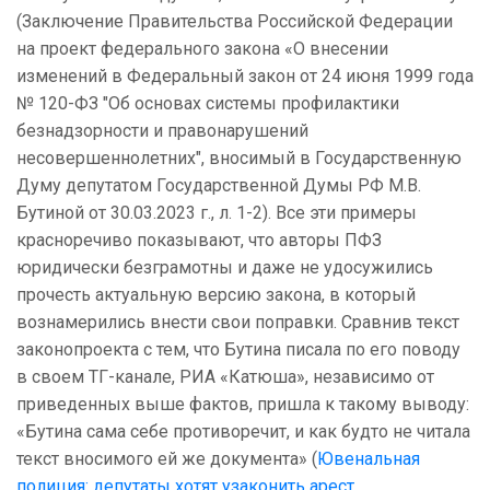
(Заключение Правительства Российской Федерации
на проект федерального закона «О внесении
изменений в Федеральный закон от 24 июня 1999 года
№ 120-ФЗ "Об основах системы профилактики
безнадзорности и правонарушений
несовершеннолетних", вносимый в Государственную
Думу депутатом Государственной Думы РФ М.В.
Бутиной от 30.03.2023 г., л. 1-2). Все эти примеры
красноречиво показывают, что авторы ПФЗ
юридически безграмотны и даже не удосужились
прочесть актуальную версию закона, в который
вознамерились внести свои поправки. Сравнив текст
законопроекта с тем, что Бутина писала по его поводу
в своем ТГ-канале, РИА «Катюша», независимо от
приведенных выше фактов, пришла к такому выводу:
«Бутина сама себе противоречит, и как будто не читала
текст вносимого ей же документа» (
Ювенальная
полиция: депутаты хотят узаконить арест