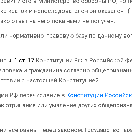
равили его в Министерство обороны РФ, но п
ько краток и непоследователен он оказался (
ко ответ на него пока нами не получен.
али нормативно-правовую базу по данному в
сно
ч. 1 ст. 17
Конституции РФ в Российской Фе
человека и гражданина согласно общепризна
тствии с настоящей Конституцией.
ии РФ перечисление в
Конституции Российс
к отрицание или умаление других общепризна
ии все равны перед законом. Государство гар