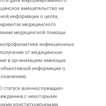
тся дача информированного
ицинское вмешательство на
ной информации о целях,
вариантах медицинского
казания медицинской помощи.
ммунопрофилактике инфекционных
получение от медицинских
ния в организациях имеющих
и объективной информации о
сложнениях.
 «О статусе военнослужащих»
гражданина с некоторыми
ьными конституционными