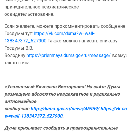
принудительное психиатрическое
освидетельствование.
Если желаете, можете прокомментировать сообщение
Госдумы тут:
https://vk.com/duma?w=wall-
138347372_527900
Также можно написать спикеру
Госдумы В.В.
Володину
https://priemnaya.duma.gov.ru/message/
возмущ
такого типа:
«Уважаемый Вячеслав Викторович! На сайте Думы
размещено абсолютно неадекватное и радикально
антисемейное
сообщение
http://duma.gov.ru/news/45969/
https://vk.co
w=wall-138347372_527900
.
Дума призывает сообщать в правоохранительные