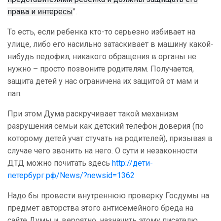
права и интересы
".
То есть, если ребенка кто-то серьезно избивает на
улице, либо его насильно затаскивает в машину какой-
нибудь педофил, никакого обращения в органы не
нужно – просто позвоните родителям. Получается,
защита детей у нас ограничена их защитой от мам и
пап.
При этом Дума раскручивает такой механизм
разрушения семьи как детский телефон доверия (по
которому детей учат стучать на родителей), призывая в
случае чего звонить на него. О сути и незаконности
ДТД можно почитать здесь
http://дети-
петербург.рф/News/?newsid=1362
Надо бы провести внутреннюю проверку Госдумы на
предмет авторства этого антисемейного бреда на
сайте Думы и, вероятно, назначить этому писателю