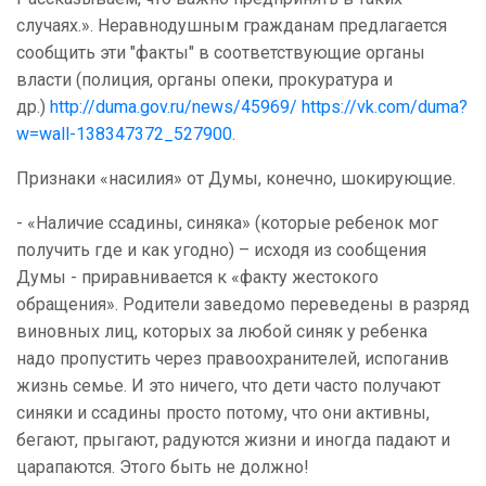
случаях.». Неравнодушным гражданам предлагается
сообщить эти "факты" в соответствующие органы
власти (полиция, органы опеки, прокуратура и
др.)
http://duma.gov.ru/news/45969/
https://vk.com/duma?
w=wall-138347372_527900
.
Признаки «насилия» от Думы, конечно, шокирующие.
- «Наличие ссадины, синяка» (которые ребенок мог
получить где и как угодно) – исходя из сообщения
Думы - приравнивается к «факту жестокого
обращения». Родители заведомо переведены в разряд
виновных лиц, которых за любой синяк у ребенка
надо пропустить через правоохранителей, испоганив
жизнь семье. И это ничего, что дети часто получают
синяки и ссадины просто потому, что они активны,
бегают, прыгают, радуются жизни и иногда падают и
царапаются. Этого быть не должно!