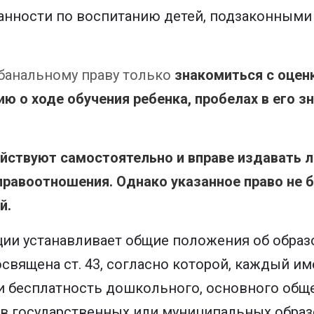
занности по воспитанию детей, подзаконными
к банальному праву только
знакомиться с оцен
ю о ходе обучения ребенка, пробелах в его з
йствуют самостоятельно и вправе издавать 
равоотношения. Однако указанное право не б
й.
ии устанавливает общие положения об образ
священа ст. 43, согласно которой, каждый им
и бесплатность дошкольного, основного обще
в государственных или муниципальных образ