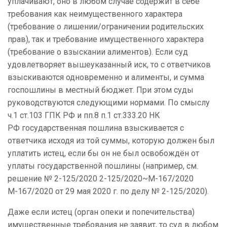
уплачивают, оно в любом случае содержит в себе
требования как неимущественного характера
(требование о лишении/ограничении родительских
прав), так и требование имущественного характера
(требование о взыскании алиментов). Если суд
удовлетворяет вышеуказанный иск, то с ответчиков
взыскиваются одновременно и алименты, и сумма
госпошлины в местный бюджет. При этом суды
руководствуются следующими нормами. По смыслу
ч.1 ст.103 ГПК РФ и пп.8 п.1 ст.333.20 НК
РФ государственная пошлина взыскивается с
ответчика исходя из той суммы, которую должен был
уплатить истец, если бы он не был освобождён от
уплаты государственной пошлины (например, см.
решение № 2-125/2020 2-125/2020~М-167/2020
М-167/2020 от 29 мая 2020 г. по делу № 2-125/2020).
Даже если истец (орган опеки и попечительства)
имущественные требования не заявит, то суд в любом