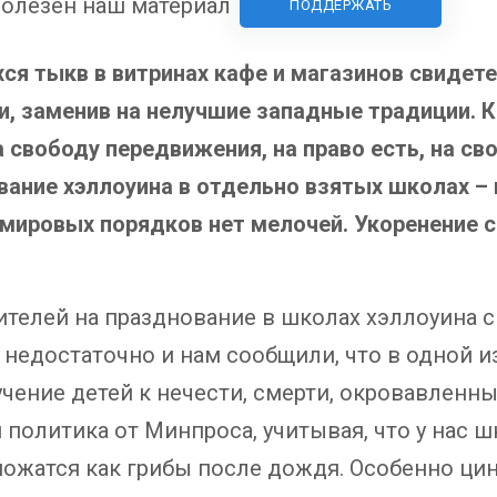
олезен наш материал
ПОДДЕРЖАТЬ
я тыкв в витринах кафе и магазинов свидете
и, заменив на нелучшие западные традиции. 
 свободу передвижения, на право есть, на св
ование хэллоуина в отдельно взятых школах –
емировых порядков нет мелочей. Укоренение 
ителей на празднование в школах хэллоуина 
я недостаточно и нам сообщили, что в одной 
учение детей к нечести, смерти, окровавленн
 политика от Минпроса, учитывая, что у нас 
ножатся как грибы после дождя. Особенно ц