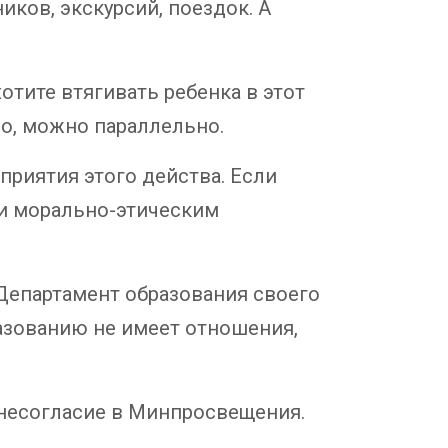
ков, экскурсий, поездок. А
отите втягивать ребенка в этот
о, можно параллельно.
риятия этого действа. Если
ли морально-этическим
 Департамент образования своего
разованию не имеет отношения,
е несогласие в Минпросвещения.