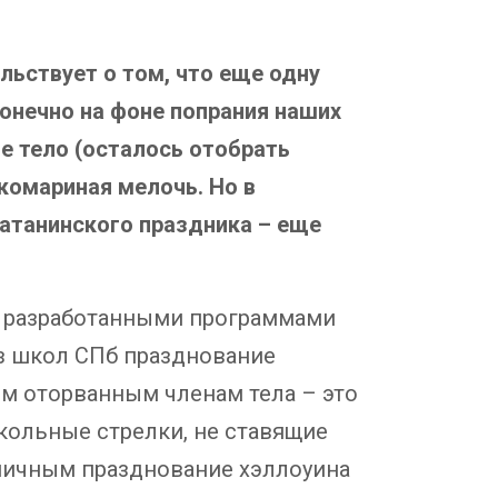
льствует о том, что еще одну
Конечно на фоне попрания наших
ое тело (осталось отобрать
 комариная мелочь. Но в
сатанинского праздника – еще
с разработанными программами
из школ СПб празднование
ым оторванным членам тела – это
школьные стрелки, не ставящие
иничным празднование хэллоуина