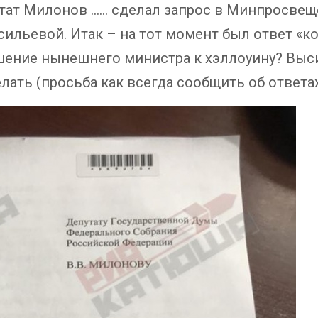
утат Милонов …… сделал запрос в Минпросвещ
сильевой. Итак – на тот момент был ответ «ко
ение нынешнего министра к хэллоуину? Выс
лать (просьба как всегда сообщить об ответах