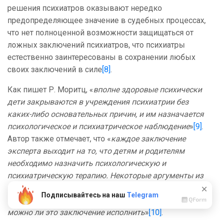
решения психиатров оказывают нередко
предопределяющее значение в судебных процессах,
что нет полноценной возможности защищаться от
ложных заключений психиатров, что психиатры
естественно заинтересованы в сохранении любых
своих заключений в силе
[8]
.
Как пишет Р. Моритц, «
вполне здоровые психически
дети закрываются в учреждения психиатрии без
каких-либо основательных причин, и им назначается
психологическое и психиатрическое наблюдение
»
[9]
.
Автор также отмечает, что «
каждое заключение
эксперта выходит на то, что детям и родителям
необходимо назначить психологическую и
психиатрическую терапию. Некоторые аргументы из
заключений настолько «притянуты за уши», что
Подписывайтесь на наш
Telegram
человек в здравом рассудке будет сомневаться,
можно ли это заключение исполнить
»
[10]
.