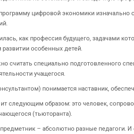
я программу цифровой экономики изначально 
ий.
ась, как профессия будущего, задачами кот
 развитии особенных детей.
но считать специально подготовленного спец
ятельности учащегося.
онсультантом) понимается наставник, обесп
чит следующим образом: это человек, сопр
чающегося (тьюторанта).
-предметник – абсолютно разные педагоги. И