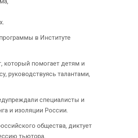
ма,
х.
 программы в Институте
г, который помогает детям и
у, руководствуясь талантами,
едупреждали специалисты и
га и изоляции России.
оссийского общества, диктует
ессию тьютора.