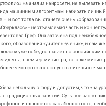
ртфолио» на анализ нейросети, не вылезать 
ида машинным алгоритмам, набирать личный
в – и вот тогда вы станете очень «образова
«Сберкласс» - неотъемлемая часть и концепт
езентовал Греф. Она заточена под неизбежно
ого, образования «учитель-ученик», и сам же
беркласс» уже победно шагает по российским 
езидента, премьер-министра, того же минист
е более чем протокольно-успокоительные ман
бера небольшую фору и допустим, что «на ур
для традиционных занятий. Суть все равно ни
артфонов и планшетов как абсолютного, необ