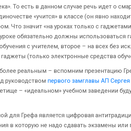
». То есть в данном случае речь идет о смар
иночестве «учится» в классе (он явно находи
ом. Что значит «на уроках только с гаджетам
 уроке обязательно должны использоваться г
обучения с учителем, второе – на всех без ис
аджеты (только электронные средства обуче
 более реальным – вспомним презентацию Гр
од руководством
первого замглавы АП Сергея
детище – «идеальном» учебном заведении буд
ой для Грефа является цифровая антитрадицио
ения в которую не надо сдавать экзамены или