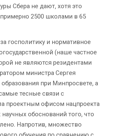
ры Сбера не дают, хотя это
 примерно 2500 школами в 65
 за госполитику и нормативное
огосударственной (наше частное
орой не являются резидентами
уратором министра Сергея
 образования при Минпросвете, а
самые тесные связи с
ила проектным офисом нацпроекта
 научных обоснований того, что
влено. Напротив, множество
ового обучения по сравнению с