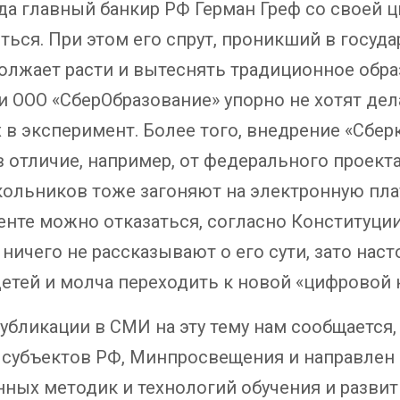
ода главный банкир РФ Герман Греф со своей
ться. При этом его спрут, проникший в госу
должает расти и вытеснять традиционное обра
и ООО «СберОбразование» упорно не хотят де
в эксперимент. Более того, внедрение «Сбер
 отличие, например, от федерального проект
школьников тоже загоняют на электронную пл
енте можно отказаться, согласно Конституци
ничего не рассказывают о его сути, зато нас
детей и молча переходить к новой «цифровой
убликации в СМИ на эту тему нам сообщается,
в субъектов РФ, Минпросвещения и направлен
ных методик и технологий обучения и развит