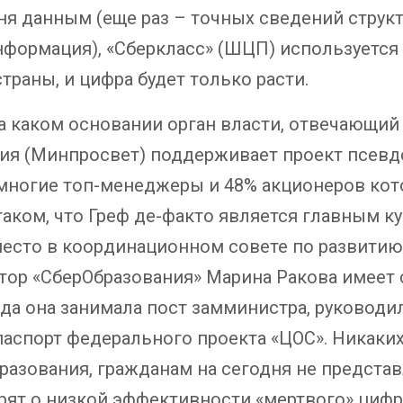
я данным (еще раз – точных сведений структу
нформация), «Сберкласс» (ШЦП) используется
страны, и цифра будет только расти.
а каком основании орган власти, отвечающий
ния (Минпросвет) поддерживает проект псевд
 многие топ-менеджеры и 48% акционеров кот
таком, что Греф де-факто является главным к
место в координационном совете по развитию
тор «СберОбразования» Марина Ракова имеет 
ода она занимала пост замминистра, руковод
 паспорт федерального проекта «ЦОС». Никаких
разования, гражданам на сегодня не предста
ят о низкой эффективности «мертвого» цифр