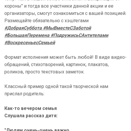
короны" и тогда все участники данной акции и ее
организаторы, смогут ознакомиться с вашей позицией.
Размещайте обязательно с хэштегами
#ДобраяСуббота #МыВместеСЗаботой
#БольшаяПеремена #ПодружисьСАнтителами
#ВоскресеньесСемьей
Формат исполнения может быть любой! В виде видео-
обращений, стихотворений, картинок, плакатов,
роликов, просто текстовых заметок.
Классный пример одной такой творческой нам
прислал родитель:
Как-то вечером семья
Слушала рассказ дитя:
"Людям очень-очень важно