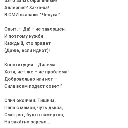
Зато запах офигенный!
Аллергия? Ха-ха-ха!
В СМИ сказали: "Чепуха!"
Опыт, – Да! – не завершен.
И поэтому нужо́н
Каждый, кто придет
(Даже, если идиот)!
Конституция... Дилема.
Хотя, нет же – не проблема!
Добровольно или нет –
Сила всем подаст совет!"
Спич окончен. Тишина.
Папа с мамой, чуть дыша,
Смотрят, будто за́мертво,
На зака́тно зарево...