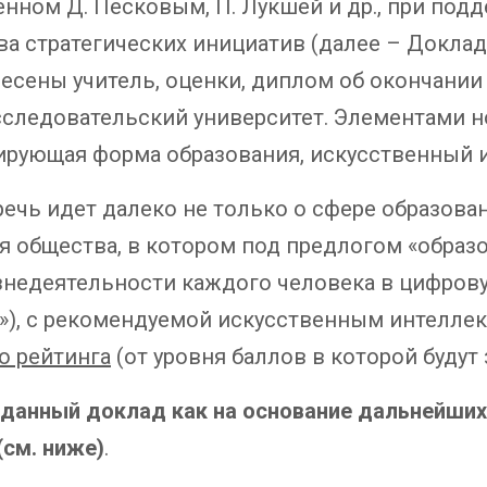
ленном Д. Песковым, П. Лукшей и др., при п
ва стратегических инициатив (далее – Доклад
ены учитель, оценки, диплом об окончании уч
следовательский университет. Элементами но
ирующая форма образования, искусственный и
речь идет далеко не только о сфере образова
 общества, в котором под предлогом «образо
знедеятельности каждого человека в цифро
»), с рекомендуемой искусственным интеллек
о рейтинга
(от уровня баллов в которой будут
а данный доклад как на основание дальнейши
(см. ниже)
.