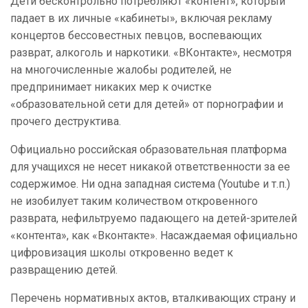
Дети
бесконтрольно потребляют «контент», который
падает в их личные «кабинеты», включая
рекламу
концертов бессовестных певцов, воспевающих
разврат, алкоголь и наркотики.
«ВКонтакте», несмотря
на многочисленные жалобы родителей, не
предпринимает никаких мер
к очистке
«образовательной сети для детей» от порнографии и
прочего деструктива.
Официально российская образовательная платформа
для учащихся не несет никакой ответственности за ее
содержимое. Ни одна западная система (Youtube и т.п.)
не изобилует таким количеством откровенного
разврата, нефильтруемо падающего на детей-зрителей
«контента», как «Вконтакте». Насаждаемая официально
цифровизация школы откровенно ведет к
развращению детей.
Перечень нормативных актов, вталкивающих страну и