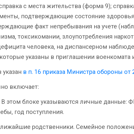
справка с места жительства (форма 9); справк
ументы, подтверждающие состояние здоровья
ерждающие факт непребывания на учете (наб
лизма, токсикомании, злоупотребления нарко
фицита человека, на диспансерном наблюде
 которые указаны в приглашении военкомата и 
 указан
в п. 16 приказа Министра обороны от 
чно включает:
этом блоке указываются личные данные: ФИ
ебы, год поступления.
лижайшие родственники. Семейное положени