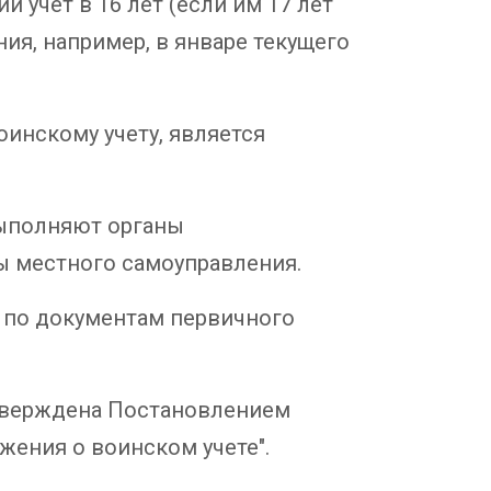
й учет в 16 лет (если им 17 лет
ния, например, в январе текущего
инскому учету, является
выполняют органы
ы местного самоуправления.
 по документам первичного
утверждена Постановлением
ожения о воинском учете".