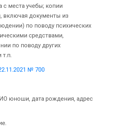
а с места учебы; копии
, включая документы из
людении) по поводу психических
тическими средствами,
нии по поводу других
т.п.
22.11.2021 № 700
О юноши, дата рождения, адрес
е.