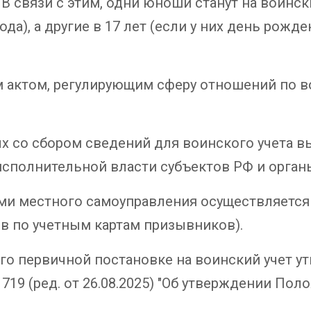
В связи с этим, одни юноши станут на воински
да), а другие в 17 лет (если у них день рожде
ктом, регулирующим сферу отношений по во
х со сбором сведений для воинского учета 
исполнительной власти субъектов РФ и орган
ми местного самоуправления осуществляется
в по учетным картам призывников).
го первичной постановке на воинский учет 
 719 (ред. от 26.08.2025) "Об утверждении Пол