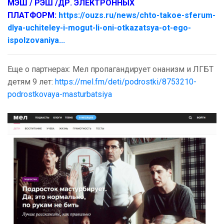
МЭШ / РЭШ /ДР. ЭЛЕКТРОННЫХ
ПЛАТФОРМ:
https://ouzs.ru/news/chto-takoe-sferum-
dlya-uchiteley-i-mogut-li-oni-otkazatsya-ot-ego-
ispolzovaniya...
Еще о партнерах: Мел пропагандирует онанизм и ЛГБТ
детям 9 лет:
https://mel.fm/deti/podrostki/8753210-
podrostkovaya-masturbatsiya