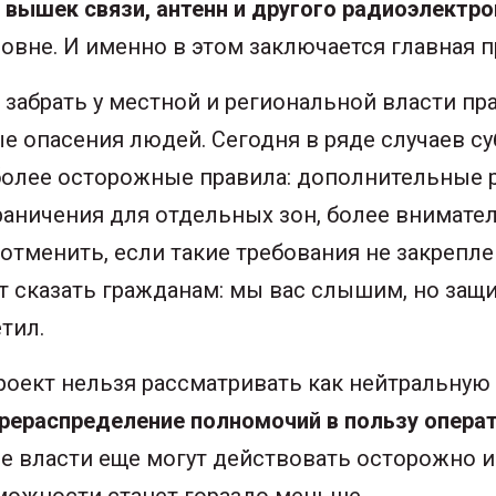
вышек связи, антенн и другого радиоэлектр
овне. И именно в этом заключается главная п
т забрать у местной и региональной власти п
е опасения людей. Сегодня в ряде случаев с
олее осторожные правила: дополнительные 
граничения для отдельных зон, более внимате
 отменить, если такие требования не закрепл
т сказать гражданам: мы вас слышим, но защ
тил.
оект нельзя рассматривать как нейтральную 
рераспределение полномочий в пользу операт
ные власти еще могут действовать осторожно 
можности станет гораздо меньше.