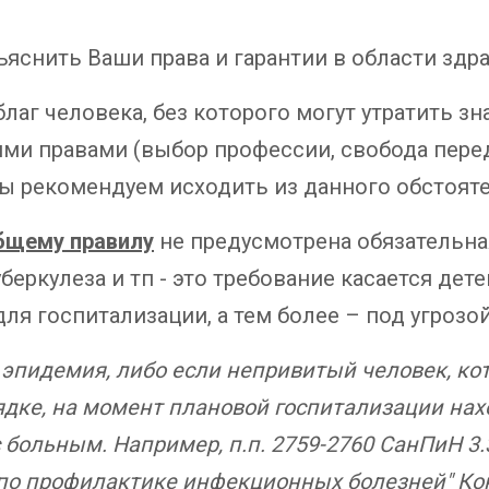
ъяснить Ваши права и гарантии в области здр
 человека, без которого могут утратить зна
ми правами (выбор профессии, свобода перед
ы рекомендуем исходить из данного обстояте
бщему правилу
не предусмотрена обязательна
уберкулеза и тп - это требование касается дет
ля госпитализации, а тем более – под угрозой
эпидемия, либо если непривитый человек, ко
ядке, на момент плановой госпитализации нах
больным. Например, п.п. 2759-2760 СанПиН 3.
по профилактике инфекционных болезней" Кон