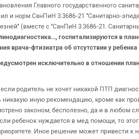
тановления Главного государственного санитар
вил и норм СанПиН 3.3686-21 "Санитарно-эпи
ей" (вместе с "СанПиН 3.3686-21. Санитарные
линодиагностика…, госпитализируются в пла
ния врача-фтизиатра об отсутствии у ребенка
усмотрен исключительно в отношении планов
, если родитель не хочет никакой ПТП диагно
 никакую иную рекомендацию, кроме как прой
мотрено законом, бесполезно, да и в любом с
сли ребенок нуждается в мед помощи, то этого
приоритете. Иное решение может привести к 