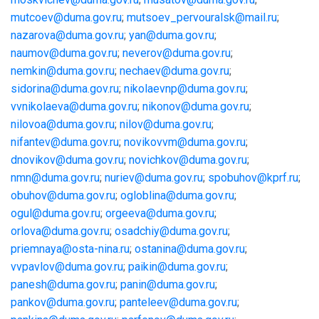
mutcoev@duma.gov.ru
;
mutsoev_pervouralsk@mail.ru
;
nazarova@duma.gov.ru
;
yan@duma.gov.ru
;
naumov@duma.gov.ru
;
neverov@duma.gov.ru
;
nemkin@duma.gov.ru
;
nechaev@duma.gov.ru
;
sidorina@duma.gov.ru
;
nikolaevnp@duma.gov.ru
;
vvnikolaeva@duma.gov.ru
;
nikonov@duma.gov.ru
;
nilovoa@duma.gov.ru
;
nilov@duma.gov.ru
;
nifantev@duma.gov.ru
;
novikovvm@duma.gov.ru
;
dnovikov@duma.gov.ru
;
novichkov@duma.gov.ru
;
nmn@duma.gov.ru
;
nuriev@duma.gov.ru
;
spobuhov@kprf.ru
;
obuhov@duma.gov.ru
;
ogloblina@duma.gov.ru
;
ogul@duma.gov.ru
;
orgeeva@duma.gov.ru
;
orlova@duma.gov.ru
;
osadchiy@duma.gov.ru
;
priemnaya@osta-nina.ru
;
ostanina@duma.gov.ru
;
vvpavlov@duma.gov.ru
;
paikin@duma.gov.ru
;
panesh@duma.gov.ru
;
panin@duma.gov.ru
;
pankov@duma.gov.ru
;
panteleev@duma.gov.ru
;