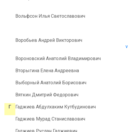
Вольфсон Илья Светославович
Воробьев Андрей Викторович
vo
Вороновский Анатолий Владимирович
Вторыгина Елена Андреевна
Выборный Анатолий Борисович
Вяткин Дмитрий Федорович
Г
Гаджиев Абдулхаким Кутбудинович
Гаджиев Мурад Станиславович
Гаджиев Руслан Гаджиевич