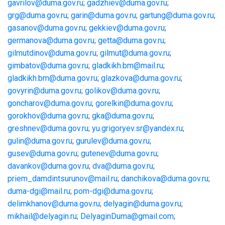
gavrilov@duma.gov.ru
;
gadzhiev@duma.gov.ru
;
grg@duma.gov.ru
;
garin@duma.gov.ru
;
gartung@duma.gov.ru
;
gasanov@duma.gov.ru
;
gekkiev@duma.gov.ru
;
germanova@duma.gov.ru
;
getta@duma.gov.ru
;
gilmutdinov@duma.gov.ru
;
gilmut@duma.gov.ru
;
gimbatov@duma.gov.ru
;
gladkikh.bm@mail.ru
;
gladkikh.bm@duma.gov.ru
;
glazkova@duma.gov.ru
;
govyrin@duma.gov.ru
;
golikov@duma.gov.ru
;
goncharov@duma.gov.ru
;
gorelkin@duma.gov.ru
;
gorokhov@duma.gov.ru
;
gka@duma.gov.ru
;
greshnev@duma.gov.ru
;
yu.grigoryev.sr@yandex.ru
;
gulin@duma.gov.ru
;
gurulev@duma.gov.ru
;
gusev@duma.gov.ru
;
gutenev@duma.gov.ru
;
davankov@duma.gov.ru
;
dva@duma.gov.ru
;
priem_damdintsurunov@mail.ru
;
danchikova@duma.gov.ru
;
duma-dgi@mail.ru
;
pom-dgi@duma.gov.ru
;
delimkhanov@duma.gov.ru
;
delyagin@duma.gov.ru
;
mikhail@delyagin.ru
;
DelyaginDuma@gmail.com
;