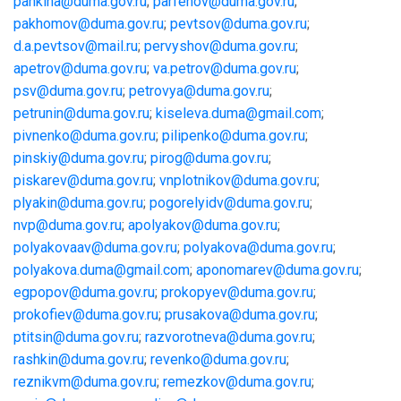
pankina@duma.gov.ru
;
parfenov@duma.gov.ru
;
pakhomov@duma.gov.ru
;
pevtsov@duma.gov.ru
;
d.a.pevtsov@mail.ru
;
pervyshov@duma.gov.ru
;
apetrov@duma.gov.ru
;
va.petrov@duma.gov.ru
;
psv@duma.gov.ru
;
petrovya@duma.gov.ru
;
petrunin@duma.gov.ru
;
kiseleva.duma@gmail.com
;
pivnenko@duma.gov.ru
;
pilipenko@duma.gov.ru
;
pinskiy@duma.gov.ru
;
pirog@duma.gov.ru
;
piskarev@duma.gov.ru
;
vnplotnikov@duma.gov.ru
;
plyakin@duma.gov.ru
;
pogorelyidv@duma.gov.ru
;
nvp@duma.gov.ru
;
apolyakov@duma.gov.ru
;
polyakovaav@duma.gov.ru
;
polyakova@duma.gov.ru
;
polyakova.duma@gmail.com
;
aponomarev@duma.gov.ru
;
egpopov@duma.gov.ru
;
prokopyev@duma.gov.ru
;
prokofiev@duma.gov.ru
;
prusakova@duma.gov.ru
;
ptitsin@duma.gov.ru
;
razvorotneva@duma.gov.ru
;
rashkin@duma.gov.ru
;
revenko@duma.gov.ru
;
reznikvm@duma.gov.ru
;
remezkov@duma.gov.ru
;