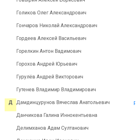
Голиков Олег Александрович
Гончаров Николай Александрович
Гордеев Алексей Васильевич
Горелкин Антон Вадимович
Горохов Андрей Юрьевич
Гурулёв Андрей Викторович
Гутенев Владимир Владимирович
Д
Дамдинцурунов Вячеслав Анатольевич
pr
Данчикова Галина Иннокентьевна
Делимханов Адам Султанович