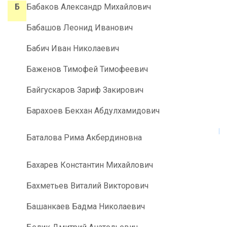
Б
Бабаков Александр Михайлович
Бабашов Леонид Иванович
Бабич Иван Николаевич
Баженов Тимофей Тимофеевич
Байгускаров Зариф Закирович
Барахоев Бекхан Абдулхамидович
ba
Баталова Рима Акбердиновна
Бахарев Константин Михайлович
Бахметьев Виталий Викторович
Башанкаев Бадма Николаевич