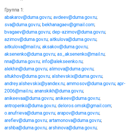
Группа 1:
abakarov@duma.gov.ru
;
avdeev@duma.gov.ru
;
sva@duma.gov.ru
;
bekhanagaev@gmail.com
;
bvagaev@duma.gov.ru
;
dep-azimov@duma.gov.ru
;
azimov@duma.gov.ru
;
aitkulova@duma.gov.ru
;
aitkulova@mail.ru
;
aksakov@duma.gov.ru
;
aksenenko@duma.gov.ru
;
as_aksenenko@mail.ru
;
nna@duma.gov.ru
;
info@alekseenko.ru
;
alekhin@duma.gov.ru
;
alimova@duma.gov.ru
;
altukhov@duma.gov.ru
;
alshevskix@duma.gov.ru
;
andrey.alshevskix@yandex.ru
;
ammosov@duma.gov.ru
;
apr-
2006@mail.ru
;
ananskikh@duma.gov.ru
;
anikeevaa@duma.gov.ru
;
anikeev@duma.gov.ru
;
antropenko@duma.gov.ru
;
deloros.omsk@gmail.com
;
o.anufrieva@duma.gov.ru
;
arapov@duma.gov.ru
;
arefiev@duma.gov.ru
;
artamonova@duma.gov.ru
;
arshba@duma.gov.ru
;
arshinova@duma.gov.ru
;