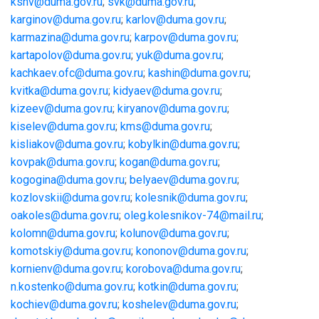
kshv
@
duma
.
gov
.
ru
;
svk
@
duma
.
gov
.
ru
;
karginov
@
duma
.
gov
.
ru
;
karlov
@
duma
.
gov
.
ru
;
karmazina
@
duma
.
gov
.
ru
;
karpov
@
duma
.
gov
.
ru
;
kartapolov
@
duma
.
gov
.
ru
;
yuk
@
duma
.
gov
.
ru
;
kachkaev
.
ofc
@
duma
.
gov
.
ru
;
kashin
@
duma
.
gov
.
ru
;
kvitka
@
duma
.
gov
.
ru
;
kidyaev@duma.gov.ru
;
kizeev@duma.gov.ru
;
kiryanov@duma.gov.ru
;
kiselev@duma.gov.ru
;
kms@duma.gov.ru
;
kisliakov@duma.gov.ru
;
kobylkin@duma.gov.ru
;
kovpak@duma.gov.ru
;
kogan@duma.gov.ru
;
kogogina@duma.gov.ru
;
belyaev@duma.gov.ru
;
kozlovskii@duma.gov.ru
;
kolesnik@duma.gov.ru
;
oakoles@duma.gov.ru
;
oleg.kolesnikov-74@mail.ru
;
kolomn@duma.gov.ru
;
kolunov@duma.gov.ru
;
komotskiy@duma.gov.ru
;
kononov@duma.gov.ru
;
kornienv@duma.gov.ru
;
korobova@duma.gov.ru
;
n.kostenko@duma.gov.ru
;
kotkin@duma.gov.ru
;
kochiev@duma.gov.ru
;
koshelev@duma.gov.ru
;