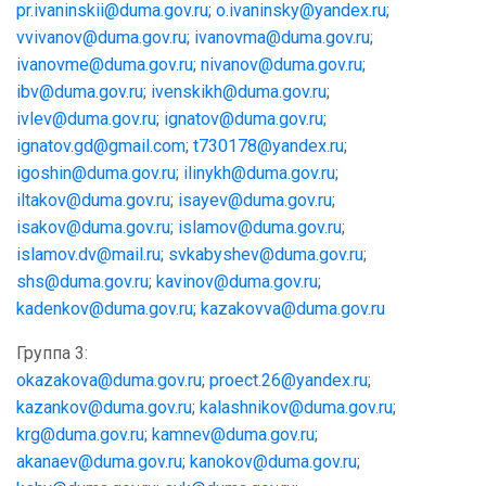
pr.ivaninskii@duma.gov.ru
;
o.ivaninsky@yandex.ru
;
vvivanov@duma.gov.ru
;
ivanovma@duma.gov.ru
;
ivanovme@duma.gov.ru
;
nivanov@duma.gov.ru
;
ibv@duma.gov.ru
;
ivenskikh@duma.gov.ru
;
ivlev@duma.gov.ru
;
ignatov@duma.gov.ru
;
ignatov.gd@gmail.com
;
t730178@yandex.ru
;
igoshin@duma.gov.ru
;
ilinykh@duma.gov.ru
;
iltakov@duma.gov.ru
;
isayev@duma.gov.ru
;
isakov@duma.gov.ru
;
islamov@duma.gov.ru
;
islamov.dv@mail.ru
;
svkabyshev@duma.gov.ru
;
shs@duma.gov.ru
;
kavinov@duma.gov.ru
;
kadenkov@duma.gov.ru
;
kazakovva@duma.gov.ru
Группа 3:
okazakova
@
duma
.
gov
.
ru
;
proect
.26@
yandex
.
ru
;
kazankov
@
duma
.
gov
.
ru
;
kalashnikov
@
duma
.
gov
.
ru
;
krg
@
duma
.
gov
.
ru
;
kamnev
@
duma
.
gov
.
ru
;
akanaev
@
duma
.
gov
.
ru
;
kanokov
@
duma
.
gov
.
ru
;