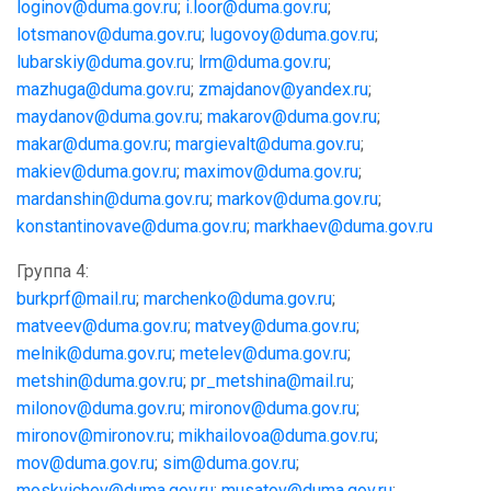
loginov@duma.gov.ru
;
i.loor@duma.gov.ru
;
lotsmanov@duma.gov.ru
;
lugovoy@duma.gov.ru
;
lubarskiy@duma.gov.ru
;
lrm@duma.gov.ru
;
mazhuga@duma.gov.ru
;
zmajdanov@yandex.ru
;
maydanov@duma.gov.ru
;
makarov@duma.gov.ru
;
makar@duma.gov.ru
;
margievalt@duma.gov.ru
;
makiev@duma.gov.ru
;
maximov@duma.gov.ru
;
mardanshin@duma.gov.ru
;
markov@duma.gov.ru
;
konstantinovave@duma.gov.ru
;
markhaev@duma.gov.ru
Группа 4:
burkprf@mail.ru
;
marchenko@duma.gov.ru
;
matveev@duma.gov.ru
;
matvey@duma.gov.ru
;
melnik@duma.gov.ru
;
metelev@duma.gov.ru
;
metshin@duma.gov.ru
;
pr_metshina@mail.ru
;
milonov@duma.gov.ru
;
mironov@duma.gov.ru
;
mironov@mironov.ru
;
mikhailovoa@duma.gov.ru
;
mov@duma.gov.ru
;
sim@duma.gov.ru
;
moskvichev@duma.gov.ru
;
musatov@duma.gov.ru
;