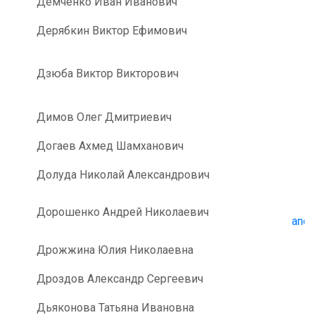
Демченко Иван Иванович
Дерябкин Виктор Ефимович
Дзюба Виктор Викторович
Димов Олег Дмитриевич
Догаев Ахмед Шамханович
Долуда Николай Александрович
Дорошенко Андрей Николаевич
andr
Дрожжина Юлия Николаевна
Дроздов Александр Сергеевич
Дьяконова Татьяна Ивановна