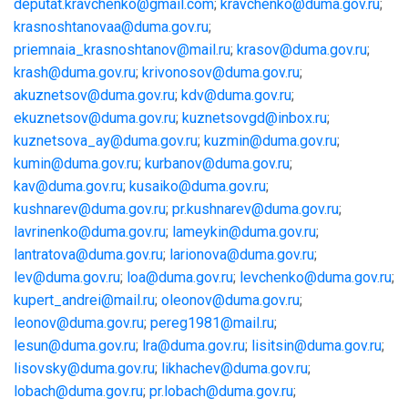
deputat.kravchenko@gmail.com
;
kravchenko@duma.gov.ru
;
krasnoshtanovaa@duma.gov.ru
;
priemnaia_krasnoshtanov@mail.ru
;
krasov@duma.gov.ru
;
krash@duma.gov.ru
;
krivonosov@duma.gov.ru
;
akuznetsov@duma.gov.ru
;
kdv@duma.gov.ru
;
ekuznetsov@duma.gov.ru
;
kuznetsovgd@inbox.ru
;
kuznetsova_ay@duma.gov.ru
;
kuzmin@duma.gov.ru
;
kumin@duma.gov.ru
;
kurbanov@duma.gov.ru
;
kav@duma.gov.ru
;
kusaiko@duma.gov.ru
;
kushnarev@duma.gov.ru
;
pr.kushnarev@duma.gov.ru
;
lavrinenko@duma.gov.ru
;
lameykin@duma.gov.ru
;
lantratova@duma.gov.ru
;
larionova@duma.gov.ru
;
lev@duma.gov.ru
;
loa@duma.gov.ru
;
levchenko@duma.gov.ru
;
kupert_andrei@mail.ru
;
oleonov@duma.gov.ru
;
leonov@duma.gov.ru
;
pereg1981@mail.ru
;
lesun@duma.gov.ru
;
lra@duma.gov.ru
;
lisitsin@duma.gov.ru
;
lisovsky@duma.gov.ru
;
likhachev@duma.gov.ru
;
lobach@duma.gov.ru
;
pr.lobach@duma.gov.ru
;