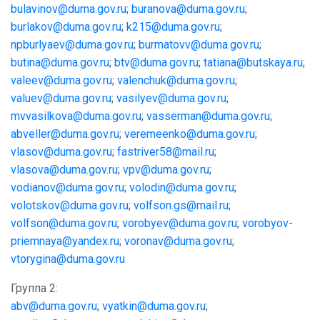
bulavinov@duma.gov.ru
;
buranova@duma.gov.ru
;
burlakov@duma.gov.ru
;
k215@duma.gov.ru
;
npburlyaev@duma.gov.ru
;
burmatovv@duma.gov.ru
;
butina@duma.gov.ru
;
btv@duma.gov.ru
;
tatiana@butskaya.ru
;
valeev@duma.gov.ru
;
valenchuk@duma.gov.ru
;
valuev@duma.gov.ru
;
vasilyev@duma.gov.ru
;
mvvasilkova@duma.gov.ru
;
vasserman@duma.gov.ru
;
abveller@duma.gov.ru
;
veremeenko@duma.gov.ru
;
vlasov@duma.gov.ru
;
fastriver58@mail.ru
;
vlasova@duma.gov.ru
;
vpv@duma.gov.ru
;
vodianov@duma.gov.ru
;
volodin@duma.gov.ru
;
volotskov@duma.gov.ru
;
volfson.gs@mail.ru
;
volfson@duma.gov.ru
;
vorobyev@duma.gov.ru
;
vorobyov-
priemnaya@yandex.ru
;
voronav@duma.gov.ru
;
vtorygina@duma.gov.ru
Группа 2:
abv@duma.gov.ru
;
vyatkin@duma.gov.ru
;