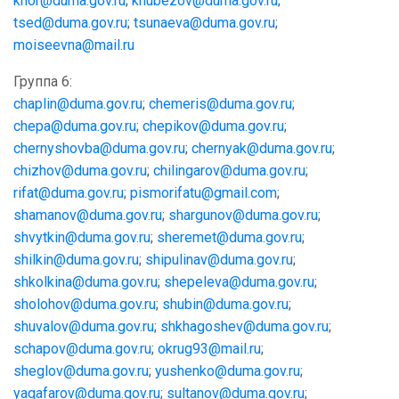
khor
@
duma
.
gov
.
ru
;
khubezov
@
duma
.
gov
.
ru
;
tsed
@duma.gov.ru
;
tsunaeva@duma.gov.ru
;
moiseevna@mail.ru
Группа 6:
chaplin@duma.gov.ru
;
chemeris@duma.gov.ru
;
chepa@duma.gov.ru
;
chepikov@duma.gov.ru
;
chernyshovba@duma.gov.ru
;
chernyak@duma.gov.ru
;
chizhov@duma.gov.ru
;
chilingarov@duma.gov.ru
;
rifat@duma.gov.ru
;
pismorifatu@gmail.com
;
shamanov@duma.gov.ru
;
shargunov@duma.gov.ru
;
shvytkin@duma.gov.ru
;
sheremet@duma.gov.ru
;
shilkin@duma.gov.ru
;
shipulinav@duma.gov.ru
;
shkolkina@duma.gov.ru
;
shepeleva@duma.gov.ru
;
sholohov@duma.gov.ru
;
shubin@duma.gov.ru
;
shuvalov@duma.gov.ru
;
shkhagoshev@duma.gov.ru
;
schapov@duma.gov.ru
;
okrug93@mail.ru
;
sheglov@duma.gov.ru
;
yushenko@duma.gov.ru
;
yagafarov@duma.gov.ru
;
sultanov@duma.gov.ru
;