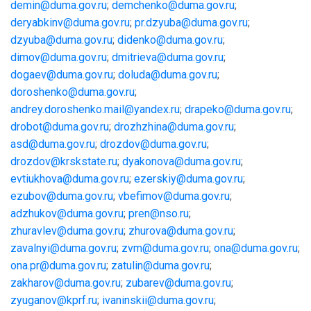
demin@duma.gov.ru
;
demchenko@duma.gov.ru
;
deryabkinv@duma.gov.ru
;
pr.dzyuba@duma.gov.ru
;
dzyuba@duma.gov.ru
;
didenko@duma.gov.ru
;
dimov@duma.gov.ru
;
dmitrieva@duma.gov.ru
;
dogaev@duma.gov.ru
;
doluda@duma.gov.ru
;
doroshenko@duma.gov.ru
;
andrey.doroshenko.mail@yandex.ru
;
drapeko@duma.gov.ru
;
drobot@duma.gov.ru
;
drozhzhina@duma.gov.ru
;
asd@duma.gov.ru
;
drozdov@duma.gov.ru
;
drozdov@krskstate.ru
;
dyakonova@duma.gov.ru
;
evtiukhova@duma.gov.
ru
;
ezerskiy@duma.gov.ru
;
ezubov@duma.gov.ru
;
vbefimov@duma.gov.ru
;
adzhukov@duma.gov.ru
;
pren@nso.ru
;
zhuravlev@duma.gov.ru
;
zhurova@duma.gov.ru
;
zavalnyi@duma.gov.ru
;
zvm@duma.gov.ru
;
ona@duma.gov.ru
;
ona.pr@duma.gov.ru
;
zatulin@duma.gov.ru
;
zakharov@duma.gov.ru
;
zubarev@duma.gov.ru
;
zyuganov@kprf.ru
;
ivaninskii@duma.gov.ru
;