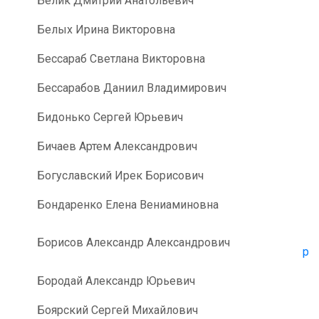
Белик Дмитрий Анатольевич
Белых Ирина Викторовна
Бессараб Светлана Викторовна
Бессарабов Даниил Владимирович
Бидонько Сергей Юрьевич
Бичаев Артем Александрович
Богуславский Ирек Борисович
Бондаренко Елена Вениаминовна
Борисов Александр Александрович
pr
Бородай Александр Юрьевич
Боярский Сергей Михайлович