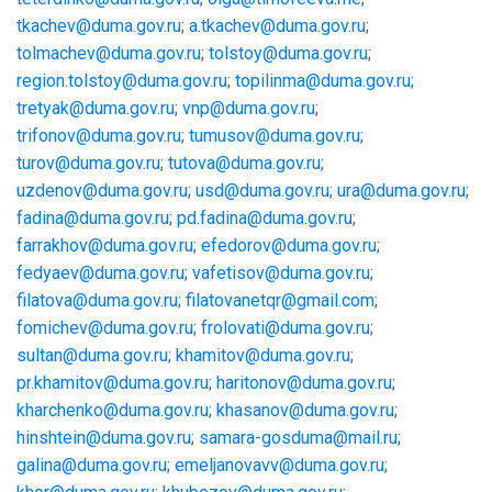
tkachev@duma.gov.ru
;
a.tkachev@duma.gov.ru
;
tolmachev@duma.gov.ru
;
tolstoy@duma.gov.ru
;
region.tolstoy@duma.gov.ru
;
topilinma@duma.gov.ru
;
tretyak@duma.gov.ru
;
vnp@duma.gov.ru
;
trifonov@duma.gov.ru
;
tumusov@duma.gov.ru
;
turov@duma.gov.ru
;
tutova@duma.gov.ru
;
uzdenov@duma.gov.ru
;
usd@duma.gov.ru
;
ura@duma.gov.ru
;
fadina@duma.gov.ru
;
pd.fadina@duma.gov.ru
;
farrakhov@duma.gov.ru
;
efedorov
@
duma
.
gov
.
ru
;
fedyaev
@
duma
.
gov
.
ru
;
vafetisov
@
duma
.
gov
.
ru
;
filatova
@
duma
.
gov
.
ru
;
filatovanetqr
@
gmail
.
com
;
fomichev
@
duma
.
gov
.
ru
;
frolovati
@
duma
.
gov
.
ru
;
sultan
@
duma
.
gov
.
ru
;
khamitov
@
duma
.
gov
.
ru
;
pr
.
khamitov
@
duma
.
gov
.
ru
;
haritonov
@
duma
.
gov
.
ru
;
kharchenko
@
duma
.
gov
.
ru
;
khasanov
@
duma
.
gov
.
ru
;
hinshtein
@
duma
.
gov
.
ru
;
samara
-
gosduma
@
mail
.
ru
;
galina
@
duma
.
gov
.
ru
;
emeljanovavv
@
duma
.
gov
.
ru
;