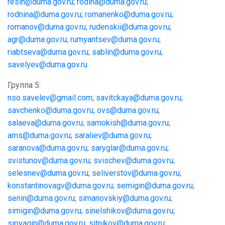
resin@duma.gov.ru
;
rodina@duma.gov.ru
;
rodnina@duma.gov.ru
;
romanenko@duma.gov.ru
;
romanov@duma.gov.ru
;
rudenskii@duma.gov.ru
;
agr@duma.gov.ru
;
rumyantsev@duma.gov.ru
;
riabtseva@duma.gov.ru
;
sablin@duma.gov.ru
;
savelyev@duma.gov.ru
Группа 5:
nso.savelev@gmail.com
;
savitckaya@duma.gov.ru
;
savchenko@duma.gov.ru
;
ovs@duma.gov.ru
;
salaeva@duma.gov.ru
;
samokish@duma.gov.ru
;
ams@duma.gov.ru
;
saraliev@duma.gov.ru
;
saranova@duma.gov.ru
;
saryglar@duma.gov.ru
;
svistunov@duma.gov.ru
;
svischev@duma.gov.ru
;
selesnev@duma.gov.ru
;
seliverstov@duma.gov.ru
;
konstantinovagv@duma.gov.ru
;
semigin@duma.gov.ru
;
senin@duma.gov.ru
;
simanovskiy@duma.gov.ru
;
simigin@duma.gov.ru
;
sinelshikov@duma.gov.ru
;
sipyagin@duma.gov.ru
;
sitnikov@duma.gov.ru
;