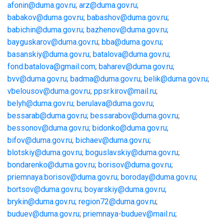
afonin@duma.gov.ru
;
arz@duma.gov.ru
;
babakov@duma.gov.ru
;
babashov@duma.gov.ru
;
babichin@duma.gov.ru
;
bazhenov@duma.gov.ru
;
bayguskarov@duma.gov.ru
;
bba@duma.gov.ru
;
basanskiy@duma.gov.ru
;
batalova@duma.gov.ru
;
fond.batalova@gmail.com
;
baharev@duma.gov.ru
;
bvv@duma.gov.ru
;
badma@duma.gov.ru
;
belik@duma.gov.ru
;
vbelousov@duma.gov.ru
;
ppsr.kirov@mail.ru
;
belyh@duma.gov.ru
;
berulava@duma.gov.ru
;
bessarab@duma.gov.ru
;
bessarabov@duma.gov.ru
;
bessonov@duma.gov.ru
;
bidonko@duma.gov.ru
;
bifov@duma.gov.ru
;
bichaev@duma.gov.ru
;
blotskiy@duma.gov.ru
;
boguslavskiy@duma.gov.ru
;
bondarenko@duma.gov.ru
;
borisov@duma.gov.ru
;
priemnaya.borisov@duma.gov.ru
;
boroday@duma.gov.ru
;
bortsov@duma.gov.ru
;
boyarskiy@duma.gov.ru
;
brykin@duma.gov.ru
;
region72@duma.gov.ru
;
buduev@duma.gov.ru
;
priemnaya-buduev@mail.ru
;