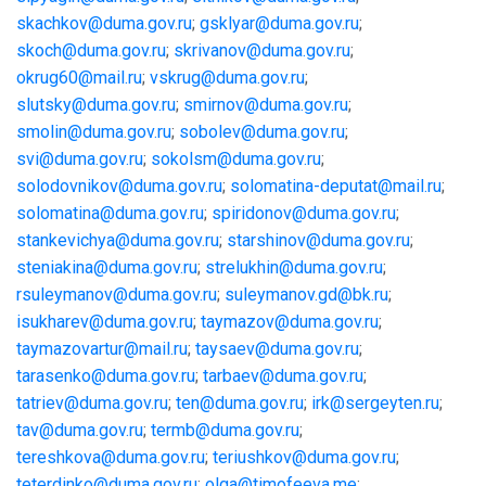
skachkov@duma.gov.ru
;
gsklyar@duma.gov.ru
;
skoch@duma.gov.ru
;
skrivanov@duma.gov.ru
;
okrug60@mail.ru
;
vskrug@duma.gov.ru
;
slutsky@duma.gov.ru
;
smirnov@duma.gov.ru
;
smolin@duma.gov.ru
;
sobolev@duma.gov.ru
;
svi@duma.gov.ru
;
sokolsm@duma.gov.ru
;
solodovnikov@duma.gov.ru
;
solomatina-deputat@mail.ru
;
solomatina@duma.gov.ru
;
spiridonov@duma.gov.ru
;
stankevichya@duma.gov.ru
;
starshinov@duma.gov.ru
;
steniakina@duma.gov.ru
;
strelukhin@duma.gov.ru
;
rsuleymanov@duma.gov.ru
;
suleymanov.gd@bk.ru
;
isukharev@duma.gov.ru
;
taymazov@duma.gov.ru
;
taymazovartur@mail.ru
;
taysaev@duma.gov.ru
;
tarasenko@duma.gov.ru
;
tarbaev@duma.gov.ru
;
tatriev@duma.gov.ru
;
ten@duma.gov.ru
;
irk@sergeyten.ru
;
tav@duma.gov.ru
;
termb@duma.gov.ru
;
tereshkova@duma.gov.ru
;
teriushkov@duma.gov.ru
;
teterdinko@duma.gov.ru
;
olga@timofeeva.me
;