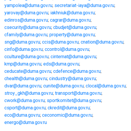
yampolea@duma.gov.ru
;
secretariat-iaya@duma.gov.ru
;
yarovay@duma.gov.ru
;
iakhniuk@duma.gov.ru
;
edinros@duma.gov.ru
;
cagrar@duma.gov.ru
;
csecurity@duma.gov.ru
;
cbudjet@duma.gov.ru
;
cfamily@duma.gov.ru
;
property@duma.gov.ru
;
sng@duma.
gov.ru
;
ccis@duma.gov.ru
;
cnation@duma.gov.ru
;
cinfo@duma.gov.ru
;
ccontrol@duma.gov.ru
;
cculture@duma.gov.ru
;
cinternat@duma.gov.ru
;
kmp@duma.gov.ru
;
eds@duma.gov.ru
;
ceducate@duma.gov.ru
;
cdefence@duma.gov.ru
;
chealth@duma.gov.ru
;
cindustry@duma.gov.ru
;
dvar@duma.gov.ru
;
cunite@duma.gov.ru
;
clocal@duma.gov.ru
;
stroy_gkh@duma.gov.ru
;
transport@duma.gov.ru
;
cwork@duma.gov.ru
;
sportkomitet@duma.gov.ru
;
csport@duma.gov.ru
;
ckredit@duma.gov.ru
;
eco@duma.gov.ru
;
ceconomic@duma.gov.ru
;
energo@duma.gov.ru