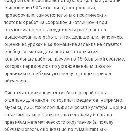
средний балл составляет от 3,65 до 4,64 при условии
выполнения 90% итоговых, контрольных,
проверочных, самостоятельных, практических,
тестовых работ на «хорошо» и «отлично» и при
отсутствии оценок «неудовлетворительно» за
вышеуказанные работы и так дальше или, например,
оценки на уроках и за домашние задания не ставятся
вообще, отметки дети получают только за
контрольные работы, причем по
15-балльной
системе,
которая переводится по установленным школой
правилам в 5тибальную шкалу в конце периода
обучения).
Системы оценивания могут быть разработаны
отдельно для какой–то группы предметов, например,
музыка, ИЗО, технология, физическая культура: Оценки
за четверть выставляется по среднему баллу по
правилам математического округления (в пользу
обучающегося), оценивание по гуманитарным